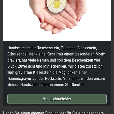
Besonders im Bereich
Tiertrauer, Grabstein, Grabschmuck,
Grabmal, Grabplatten
für Hunde, Katzen aber auch Kaninchen,
Vögel oder Meerschweinchen haben wir uns spezialisiert und
fertigen sehr gerne ein Andenken Ihres verstorbenen Tieres an.
Dabei sehen Fotogravuren Ihres Wegbegleiters auf Naturkiesel
besonders schön und einzigartig aus.
Unsere handverlesenen Steine eignen sich aber auch besonders
gut für
Urnengräber, Seebestattungen und Waldbestattungen
sowie als Beileidsgeschenk
. Der Gestaltungsmöglichkeit sind
dabei keine Grenzen gesetzt. Auch eine Fotogravur, eigene
Zeichnung oder Unterschrift sind hier möglich.
Für die kleinsten Menschen, die unsere Welt viel zu früh
verlassen mussten, fertigen wir auch Grabsteine oder
Gedenksteine. Sehr gerne können Sie uns auch die Orginal-
Fußabdrücke oder auch Handabdrücke Ihres Sternenkindes
schicken. Dabei ist es möglich, die Steingravur auch in vielen
verschiedenen Farben umzusetzen.