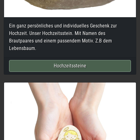
Handschmeichler, Taschenstein, Talisman, Glücksstein,
Schutzengel, der kleine Kiesel mit einem besonderen Motiv
graviert, hat viele Namen und soll dem Beschenkten viel
Glück, Zuversicht und Mut schenken. Wir bieten zusätzlich
zum gravierten Kieselstein die Möglichkeit einer
Namensgravur auf der Rückseite. Versendet werden unsere
kleinen Handschmeichler in einem Stoffbeutel.
Handschmeichler
Haben Sie einen eigenen Findling, der für Sie eine besondere
Bedeutung hat? Auch diesen gravieren wir gerne für Sie.