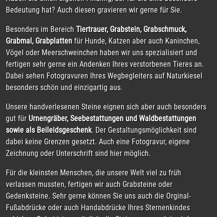
Nicht nur im Bereich Trauer lassen sich schöne Steine anfertigen.
Ein besonderes Geschenk und Andenken an ein Brautpaar ist
unser
Hochzeitsstein
. Mit einem schönen Motiv graviert wie z.B.
dem Lebensbaum bleibt dieses
Geschenk
sicherlich in
Erinnerung. Auch zu Anlässen wie
Geburtstag, Verlobung,
Jahrestag, Verabschiedung, Richtfest, Taufe, Firmung,
Einweihung, Einschulung
eignen sich unsere
Steingravuren
.
Haben Sie noch Fragen?
Kontaktieren Sie uns unter
kontakt@heimatkiesel.de
Herstellerangabe:
Heimatkiesel