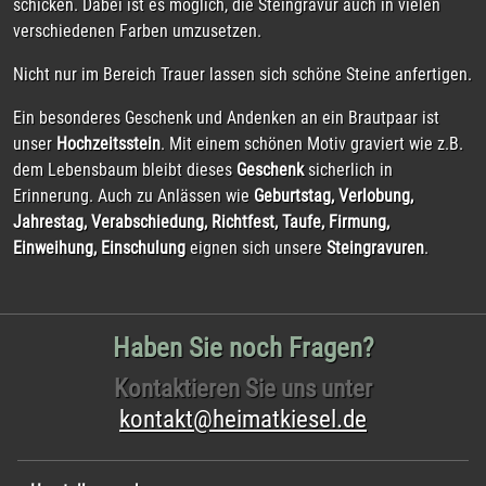
Stefanie Daniela Hermann
Oberhamer Str. 25
82054 Sauerlach
kontakt@heimatkiesel.de
Telefon:
01520/1398462
USt.-Id.-Nr.:DE310636851
Übersicht
Trauer & Andenken
Geschenkideen
Sonderanfertigungen
Impressum