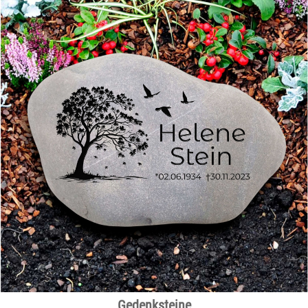
Ihr Weg zur Wunschgravur
Einzigartig an unserem Shop ist die große Auswahl
an Naturkiesel (Findlinge) aus Bayern in
unterschiedlichen Größen von 5 - 40cm. Jeder Stein
wurde einzeln und sorgfältig per Hand ausgewählt,
gewaschen und für seine weitere Bestimmung
vorbereitet. In unserer STEINAUSWAHL können Sie
sich ihren Lieblingsstein aussuchen und wir
gravieren Ihn nach Ihren Wünschen und
Vorstellungen.
Neben unseren Naturkiesel finden Sie auch BETONHERZEN,
BETONSTERNE und weitere BETONFORMEN, die in unserer
eigenen Werkstatt gegossen, eingefärbt und geschliffen werden.
Des Weiteren sind Wunschgravuren/Steingravuren auf
SCHIEFERPLATTEN, GRANIT und SANDSTEIN möglich. Alle unsere