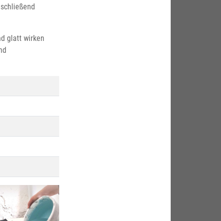
nschließend
d glatt wirken
nd