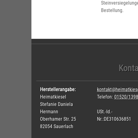
Steinversiegelunge
Bestellung.
Konta
Herstellerangabe:
kontakt@heimatkies
Heimatkiesel
Telefon:
01520/139
Stefanie Daniela
Hermann
USt.-Id.-
Oberhamer Str. 25
Nr.:DE310636851
82054 Sauerlach